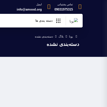
تماس پشتیبانی
ایمیل
info@amood.org
09031975315
دسته بندی ها
يونا
بلاگ
دسته‌بندی نشده
دسته‌بندی نشده
8 دی 1399
دسته‌بندی نشده
افزونه رنک مث پرو ، بهترین افزونه سئوی وردپرس
لورم ایپسوم متن ساختگی با تولید سادگی نامفهوم از صنعت چاپ، و با استفا
طراحان گرافیک است،…